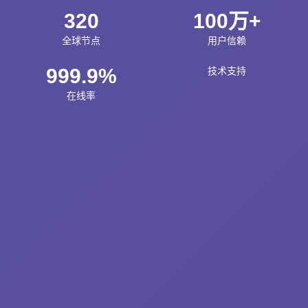
320
100万+
全球节点
用户信赖
999.9%
技术支持
在线率