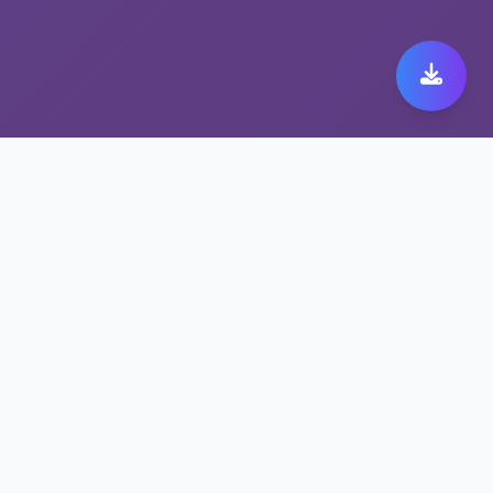
从容畅享旋风加速器旧
版，首选多节点高速VPN
旋风加速器旧版在公共Wi-Fi中依然安全